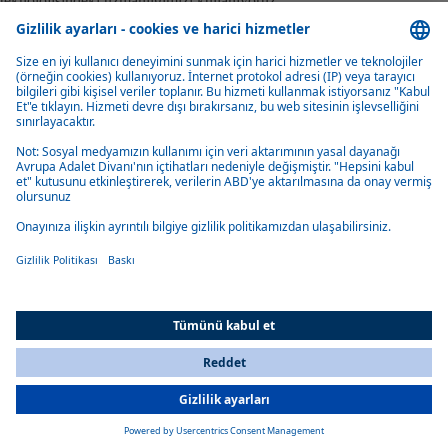
teknolojisindeki uzmanlığımızı kullanıyoruz.
İletişime geçin
Sorularınızı yanıtlamaktan mutluluk duyarız. Bize bir mesaj yazın,
hemen sizinle iletişime geçelim.
Çözümlerimiz
All Countries
You are currently on our website for
Turkey
. To view your local
information, please visit our website for
America
.