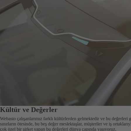
Kültür ve Değerler
Webasto çalışanlarımız farklı kültürlerden gelmektedir ve bu değerleri gel
sınırların ötesinde, bu beş değer meslektaşlar, müşteriler ve iş ortaklarıy
çok özel bir şirket yapan bu değerleri dünya çapında yaşıyoruz.