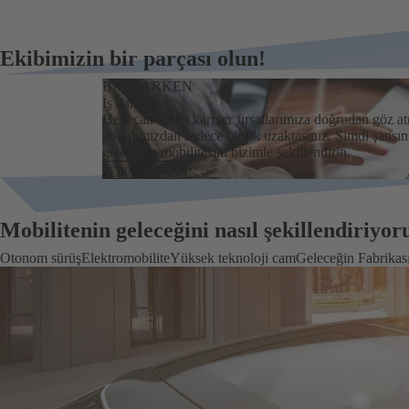
Ekibimizin bir parçası olun!
BAŞLARKEN
İş ilanları
Heyecan verici kariyer fırsatlarımıza doğrudan göz at
portalımızdan sadece bir tık uzaktasınız. Şimdi şansın
geleceğin mobilitesini bizimle şekillendirin.
İş portalına git
Mobilitenin geleceğini nasıl şekillendiriyor
Otonom sürüş
Elektromobilite
Yüksek teknoloji cam
Geleceğin Fabrikas