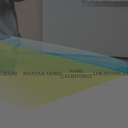
NASIL
GIRIŞIM
AVANTAJLARIMIZ
LOKASYONLA
ÇALIŞIYORUZ