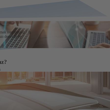
mak ister misiniz? İş
ızı deneyin ve
uz?
ı