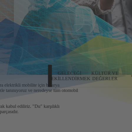
GELECEĞI
KÜLTÜR VE
ŞEKILLENDIRMEK
DEĞERLER
a elektrikli mobilite için batarya
üzle tanınıyoruz ve neredeyse tüm otomobil
 kabul ediliriz. "Du" karşılıklı
parçasıdır.