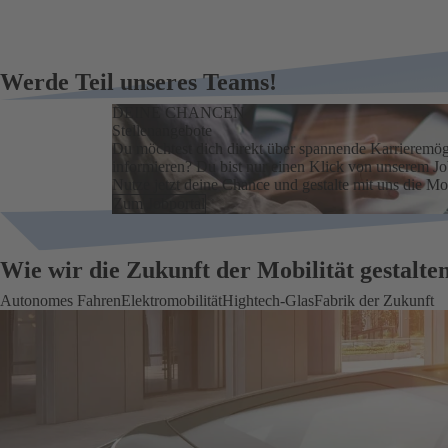
Werde Teil unseres Teams!
DEINE CHANCEN
Stellenangebote
Du möchtest dich direkt über spannende Karrieremög
informieren? Du bist nur einen Klick von unserem Job
Nutze jetzt deine Chance und gestalte mit uns die Mob
Zum Jobportal
Wie wir die Zukunft der Mobilität gestalte
Autonomes Fahren
Elektromobilität
Hightech-Glas
Fabrik der Zukunft