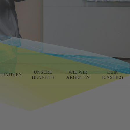
UNSERE
WIE WIR
DEIN
ITIATIVEN
BENEFITS
ARBEITEN
EINSTIEG