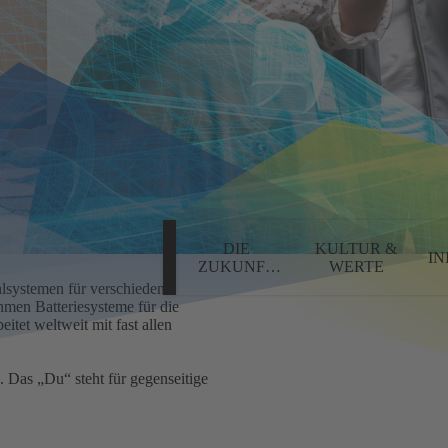
DIE
KULTUR &
IN
ZUKUNFT
WERTE
GESTALTEN
hlsystemen für verschiedene
hmen Batteriesysteme für die
eitet weltweit mit fast allen
 Das „Du“ steht für gegenseitige