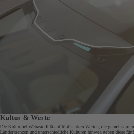
Kultur & Werte
Die Kultur bei Webasto fußt auf fünf starken Werten, die gemeinsam m
Ländergrenzen und unterschiedliche Kulturen hinweg geben diese fünf 