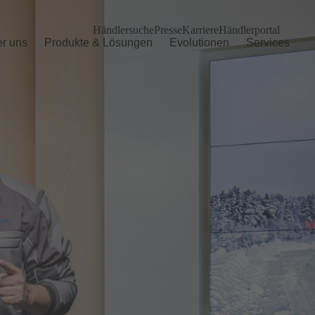
Händlersuche
Presse
Karriere
Händlerportal
r uns
Produkte & Lösungen
Evolutionen
Services