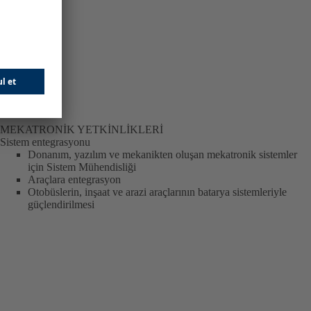
MEKATRONIK YETKINLIKLERI
Sistem entegrasyonu
Donanım, yazılım ve mekanikten oluşan mekatronik sistemler
için Sistem Mühendisliği
Araçlara entegrasyon
Otobüslerin, inşaat ve arazi araçlarının batarya sistemleriyle
güçlendirilmesi