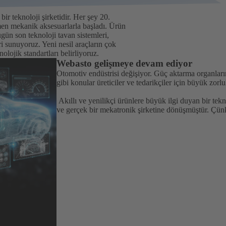
r teknoloji şirketidir. Her şey 20.
mamen mekanik aksesuarlarla başladı. Ürün
ugün son teknoloji tavan sistemleri,
ri sunuyoruz. Yeni nesil araçların çok
lojik standartları belirliyoruz.
Webasto gelişmeye devam ediyor
Otomotiv endüstrisi değişiyor. Güç aktarma organların
gibi konular üreticiler ve tedarikçiler için büyük zor
Akıllı ve yenilikçi ürünlere büyük ilgi duyan bir tekn
ve gerçek bir mekatronik şirketine dönüşmüştür. Çün