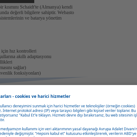
bir kısmını Schaidt'te (Almanya) kendi
da değerli bilgilere sahiptir. Webasto
ma sistemlerinin ve batarya yönetim
 için hız kontrolleri
şullarına akıllı adaptasyonu
likleri
lmasını sağlar)
venlik fonksiyonları)
teri ihtiyaçlarının yanı sıra yasal
memizin doğal bir parçasıdır ve mekatronik
 mekatronik alanlarında büyük bir iç
i oluşturduk.
m