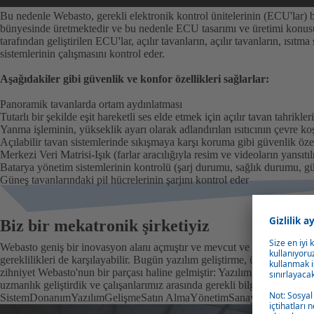
Bu nedenle Webasto, gerekli elektronik kontrol ünitelerinin (ECU'lar) 
bünyesinde üretmektedir ve bu nedenle ECU tasarımı ve üretimi konusun
tarafından geliştirilen ECU'lar, açılır tavanların, açılır tavanların, ısıt
sistemlerinin çalışmasını kontrol eder.
Aşağıdakiler gibi güvenlik ve konfor özellikleri sağlarlar:
Panoramik tavanlarda ortam aydınlatması
Tutarlı bir şekilde eşit hareketli ses elde etmek için açılır tavan tahrikleri
Yanma işleminin, yükseklik ayarı olarak adlandırılan ısıtıcının çevre ko
Açılabilir tavan sistemlerinde sıkışmaya karşı koruma gibi güvenlik özel
Merkezi Veri Matrisi-Işık (farlar aracılığıyla resim ve videoların yansıtı
Batarya yönetim sistemlerinin kontrolü (şarj durumu, sağlık durumu, gü
Güneş tavanlarındaki pil hücrelerinin şarjını kontrol eder
Biz bir mekatronik şirketiyiz
Webasto geniş bir inovasyon alanı açmıştır ve mevcut ve gelecekteki müş
gereklilikleri de karşılayabilir. Bugün yazılım geliştirme, ürün geliştir
zihniyet Webasto'nun bir parçası haline gelmiştir: Yazılım, donanım ve
uzmanlık geliştirdik ve çalışanlarımız arasında gerekli bilgi ve beceriler
Sistem
Donanım
Yazılım
Gelişme
Satın Alma
Yönetim
Sanayileşme
Üreti