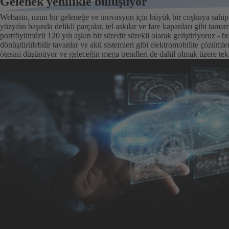
Gelenek yenilikle buluşuyor
Webasto, uzun bir geleneğe ve inovasyon için büyük bir coşkuya sahip bi
yüzyılın başında delikli parçalar, tel askılar ve fare kapanları gibi ta
portföyümüzü 120 yılı aşkın bir süredir sürekli olarak geliştiriyoruz - b
dönüştürülebilir tavanlar ve akü sistemleri gibi elektromobilite çözümle
ötesini düşünüyor ve geleceğin mega trendleri de dahil olmak üzere tekno