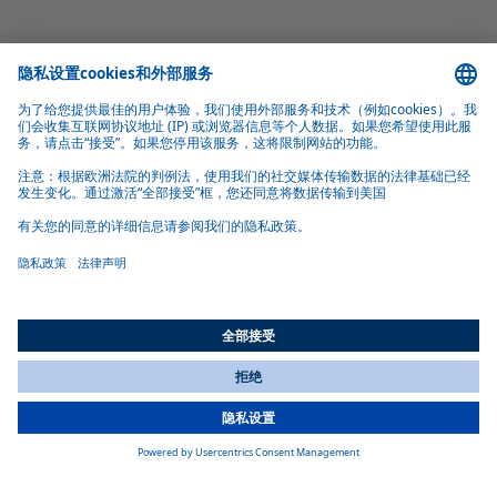
操控简便
只要一圈旋转即可实现无级的供热调节。
运行状态一目了然
配备闪烁编码的工作指示灯可一目了然地显示加热器的运行状
态。发生故障时，也会通过闪烁码发出警报提示。
All Countries
产品详情
You are currently on our website for
China
. To view your local
information, please visit our website for
America
.
产品规格