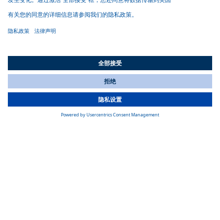
发言人
传播团队
All Countries
You are currently on our website for
China
. To view your local
如果您是编辑或记者，可在此处获取 Webasto 企业及技术事务联
information, please visit our website for
America
.
系人的电话与邮箱。我们的新闻发言人将竭诚为您提供报道所
需的背景资料与数据支持，并根据需求为您安排专业领域的采
访对象。
媒体联系人
深入了解 Webasto