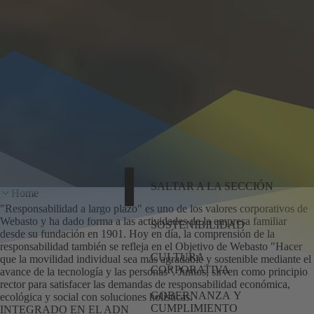
SALTAR A LA SECCIÓN
Home
"Responsabilidad a largo plazo" es uno de los valores corporativos de
Webasto y ha dado forma a las actividades de la empresa familiar
SOSTENIBILIDAD
desde su fundación en 1901. Hoy en día, la comprensión de la
responsabilidad también se refleja en el Objetivo de Webasto "Hacer
CULTURA
que la movilidad individual sea más agradable y sostenible mediante el
CORPORATIVA
avance de la tecnología y las personas". Juntos, sirven como principio
rector para satisfacer las demandas de responsabilidad económica,
GOBERNANZA Y
ecológica y social con soluciones holísticas.
CUMPLIMIENTO
INTEGRADO EN EL ADN