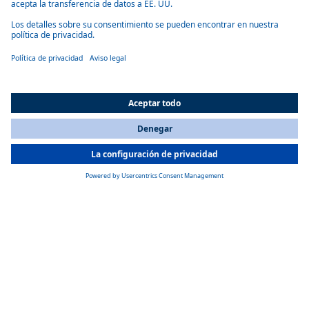
Amplia presencia en todo el mundo
Webasto está presente en más de 50 ubicaciones en todo el mundo.
Más del 60 % de estas instalaciones se dedican a la producción en más
de 40 plantas. Descubra aquí dónde opera el socio de sistemas de la
industria de la movilidad.
All Countries
You are currently on our website for
Spain
. To view your local
information, please visit our website for
America
.
PREMIOS
Gran compromiso
Los empleados y los productos de Webasto son muy reconocidos en
todo el mundo. Los clientes, colaboradores, medios de comunicación y
las instituciones reconocen el desempeño sobresaliente del Grupo.