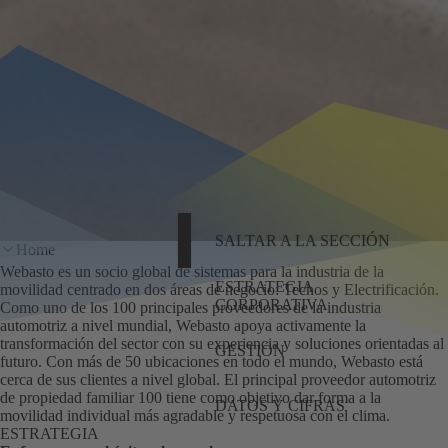
SALTAR A LA SECCIÓN
Home
Webasto es un socio global de sistemas para la industria de la
ESTRATEGIA
movilidad centrado en dos áreas de negocio: Techos y Electrificación.
CORPORATIVA
Como uno de los 100 principales proveedores de la industria
automotriz a nivel mundial, Webasto apoya activamente la
transformación del sector con su experiencia y soluciones orientadas al
GESTIÓN
futuro. Con más de 50 ubicaciones en todo el mundo, Webasto está
cerca de sus clientes a nivel global. El principal proveedor automotriz
de propiedad familiar 100 tiene como objetivo dar forma a la
DATOS Y CIFRAS
movilidad individual más agradable y respetuosa con el clima.
ESTRATEGIA