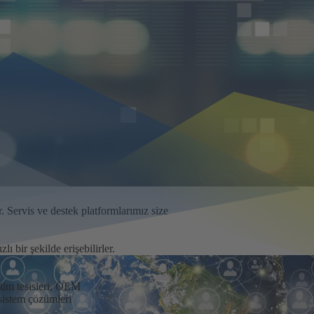
. Servis ve destek platformlarımız size
ı bir şekilde erişebilirler.
tim tesisleri, OEM
 sistem çözümleri