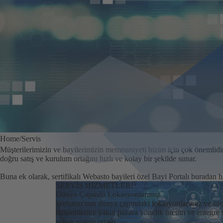
Home
Servis
Müşterilerimizin ve bayilerimizin memnuniyeti bizim için çok önemlidir
doğru satış ve kurulum ortağını hızlı ve kolay bir şekilde sunar.
Buna ek olarak, sertifikalı Webasto bayileri özel Bayi Portalı buradan hızl
SERVİS HİZMETLERİ
Dünya Çapında Lokasyonlarımız
Webasto'nun dünya çapındaki lokasyonlarımız ve üre
müşterilerine yakın pazara yönelik üretim ve entegre
sunan sistem ortağı