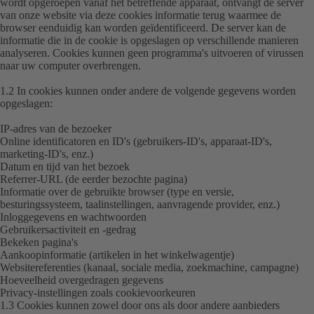
wordt opgeroepen vanaf het betreffende apparaat, ontvangt de server
van onze website via deze cookies informatie terug waarmee de
browser eenduidig kan worden geïdentificeerd. De server kan de
informatie die in de cookie is opgeslagen op verschillende manieren
analyseren. Cookies kunnen geen programma's uitvoeren of virussen
naar uw computer overbrengen.
1.2 In cookies kunnen onder andere de volgende gegevens worden
opgeslagen:
IP-adres van de bezoeker
Online identificatoren en ID's (gebruikers-ID's, apparaat-ID's,
marketing-ID's, enz.)
Datum en tijd van het bezoek
Referrer-URL (de eerder bezochte pagina)
Informatie over de gebruikte browser (type en versie,
besturingssysteem, taalinstellingen, aanvragende provider, enz.)
Inloggegevens en wachtwoorden
Gebruikersactiviteit en -gedrag
Bekeken pagina's
Aankoopinformatie (artikelen in het winkelwagentje)
Websitereferenties (kanaal, sociale media, zoekmachine, campagne)
Hoeveelheid overgedragen gegevens
Privacy-instellingen zoals cookievoorkeuren
1.3 Cookies kunnen zowel door ons als door andere aanbieders