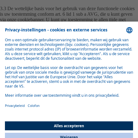
3.3 De wettelijke basis voor het gebruik van deze functionele cookies
is uw toestemming conform art. 6 lid 1 sub a AVG, die u kunt geven
via onze cookiebanner. U kunt uw toestemming te allen tijde met
werking voor de toekomst intrekken door de cookiebanner opnieuw
op te roepen en op de knop "Weigeren" te klikken. U kunt uw
toestemming ook intrekken door het opslaan van cookies te
voorkomen door de juiste instelling in uw browser uit te voeren.
4 Marketing cookies - tracking, personalisatie en reclame
4.1 Ook gebruiken wij cookies om gegevens te verzamelen over het
(internet)gedrag van bezoekers van de website. Deze cookies worden
gebruikt om u gepersonaliseerde aanbiedingen en campagnes aan te
bieden in het kader van direct marketing, maar ook voor een
gemakkelijkere gebruikerservaring. Deze cookies worden bijvoorbeeld
gebruikt om informatie over het bezoek vast te leggen, zodat bij een
volgend bezoek relevante informatie kan worden gebruikt,
bijvoorbeeld door al formulieren in te vullen of advertenties of
aanbiedingen weer te geven die aansluiten bij het (zoek)profiel van de
betreffende bezoeker.
4.2 Deze cookies kunnen de in punt 1 genoemde gegevens opslaan en
doorgeven.
4.3 De wettelijke basis voor het gebruik van deze marketingcookies is