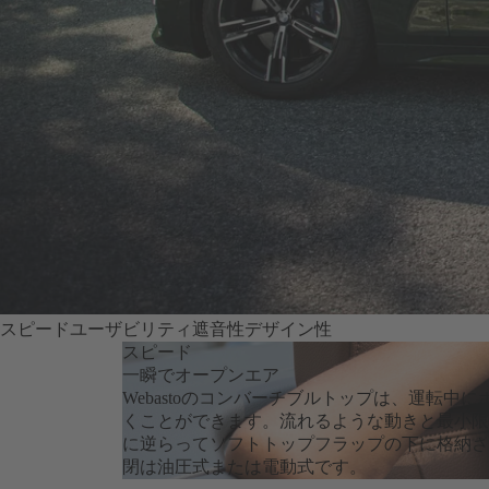
スピード
ユーザビリティ
遮音性
デザイン性
スピード
一瞬でオープンエア
Webastoのコンバーチブルトップは、運転中
くことができます。流れるような動きと最小限
に逆らってソフトトップフラップの下に格納さ
閉は油圧式または電動式です。