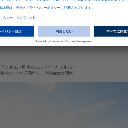
ントなソフトトッ
ティック機構と洗
開き、カバー下の
ォルム - 昨今のコンバーチブルルー
をすべて満たし、Webastoが新た