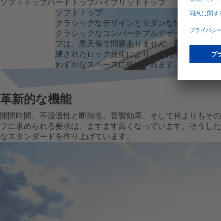
ソフトトップ
ハードトップ
ハイブリッドトップ
ソフトトップ
クラシックなデザインとモダンな快適さの融合
クラシックなコンバーチブルデザインのエレガ
プは、悪天候で問題ありません。複雑なキネマ
練されたロック技術により、走行中でも数秒で
わずかなスペースに格納されます。
革新的な機能
開閉時間、不浸透性と断熱性、音響効果、そして何よりもそのフ
フに求められる要求は、ますます高くなっています。そうした要求
なスタンダードを作り上げています。