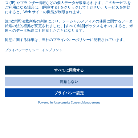
設置が簡単
コントロールユニットとすべての接続部が片側にあり、プラ
グにも簡単にアクセスできるため、取り付けは迅速かつ簡単
です。
代替燃料
Thermo Top Pro 120 / 150 は、従来のディーゼル燃料と、HVO
All Countries
You are currently on our website for
Japan
. To view your local
などの再生可能燃料を含む 100% パラフィン系ディーゼル燃料
information, please visit our website for
America
.
で加熱します。