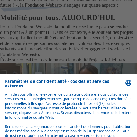
future ! », la Fondation Webasto s’engage sur quatre aspects :
Mobilité pour tous. AUJOURD'HUI.
Pour la Fondation Webasto, la mobilité ne se limite pas à se rendre
d’un point A à un point B. Dans ce contexte, elle soutient des projets
sociaux qui allient mobilité et amélioration de la sécurité, du bien-être
et de la santé des personnes socialement vulnérables.
Les exemples
suivants sont une sélection des activités d’engagement social de la
Fondation Webasto.
École sur roues
Droit des femmes à la mobilité
Projet « Kältebus »