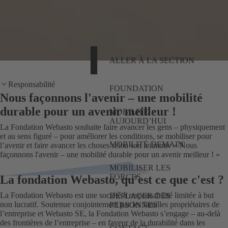
ALLER À LA SECTION
Responsabilité
FOUNDATION
Nous façonnons l'avenir – une mobilité
durable pour un avenir meilleur !
MOBILITÉ
AUJOURD’HUI
La Fondation Webasto souhaite faire avancer les gens – physiquement
et au sens figuré – pour améliorer les conditions, se mobiliser pour
MOBILITÉ DEMAIN
l’avenir et faire avancer les choses selon son leitmotiv « Nous
façonnons l'avenir – une mobilité durable pour un avenir meilleur ! »
MOBILISER LES
FORCES
La fondation Webasto, qu'est ce que c'est ?
La Fondation Webasto est une société à responsabilité limitée à but
DÉPLACER DES
non lucratif. Soutenue conjointement par les familles propriétaires de
PERSONNES
l’entreprise et Webasto SE, la Fondation Webasto s’engage – au-delà
des frontières de l’entreprise – en faveur de la durabilité dans les