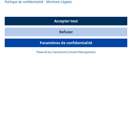
Nous mettons en place des règles de conception pour permettre une
meilleure circularité, par exemple en permettant de recycler, de réparer
et de réutiliser plus facilement la batterie. Il s’agit notamment de
remplacer les connexions fixes par des alternatives amovibles ou
d’utiliser des composants remis à neuf.
All Countries
You are currently on our website for
France
. To view your local
information, please visit our website for
America
.
CINQ CHAMPS D’ACTION
Matériaux durables
Les matériaux durables sont l’une des principales préoccupations