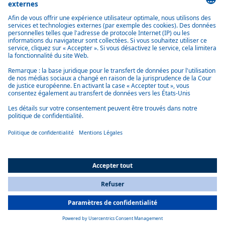
2–22 kW, intégration aérodynamique, efficacité énergétique et
chauffage optionnel
Vue d'ensemble des systèmes de climatisations de toit
Cool Top 120-e
Cool Top 120-e de Webasto — climatiseur de toit pour minibus et
VUL électriques, 12 kW, compresseur variable, réfrigérant R1234yf,
intégration CAN optionnelle
En savoir plus
All Countries
You are currently on our website for
France
. To view your local
information, please visit our website for
America
.