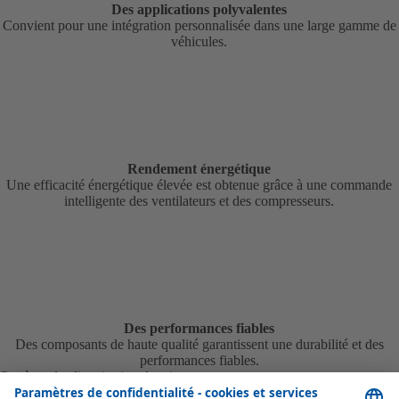
Des applications polyvalentes
Convient pour une intégration personnalisée dans une large gamme de
véhicules.
Rendement énergétique
Une efficacité énergétique élevée est obtenue grâce à une commande
intelligente des ventilateurs et des compresseurs.
Des performances fiables
Des composants de haute qualité garantissent une durabilité et des
performances fiables.
Système de climatisation de toit
Climatisation de toit Webasto pour bus, VUL, camping‑cars et engins :