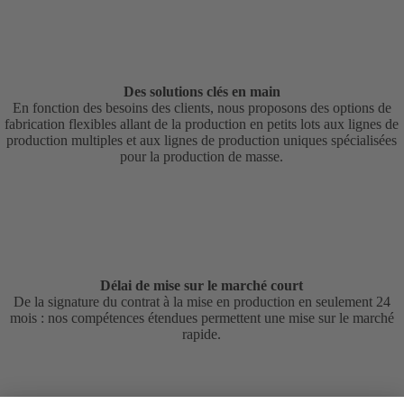
Des solutions clés en main
En fonction des besoins des clients, nous proposons des options de
fabrication flexibles allant de la production en petits lots aux lignes de
production multiples et aux lignes de production uniques spécialisées
pour la production de masse.
Délai de mise sur le marché court
De la signature du contrat à la mise en production en seulement 24
mois : nos compétences étendues permettent une mise sur le marché
rapide.