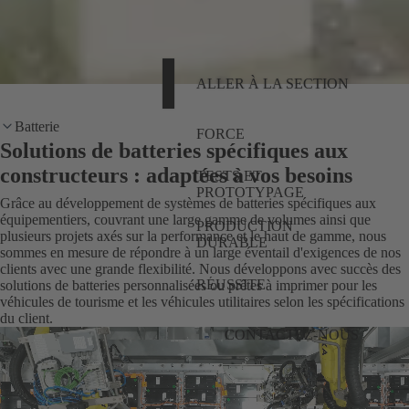
ALLER À LA SECTION
Batterie
FORCE
Solutions de batteries spécifiques aux
constructeurs : adaptées à vos besoins
TESTS ET
PROTOTYPAGE
Grâce au développement de systèmes de batteries spécifiques aux
équipementiers, couvrant une large gamme de volumes ainsi que
PRODUCTION
plusieurs projets axés sur la performance et le haut de gamme, nous
DURABLE
sommes en mesure de répondre à un large éventail d'exigences de nos
clients avec une grande flexibilité. Nous développons avec succès des
RÉUSSITE
solutions de batteries personnalisées ou prêtes à imprimer pour les
véhicules de tourisme et les véhicules utilitaires selon les spécifications
du client.
CONTACTEZ-NOUS