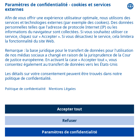
Présence mondiale
Notre réseau mondial soutient l’une des grandes forces de notre
entreprise. Dans le domaine de la vente, nous nous appuyons sur une
structure mondiale qui a fait ses preuves, avec un soutien local grâce à
une connaissance individuelle du marché.
Nous les avons mises à l'épreuve
Le centre d’essais et de prototypage de Hengersberg, en Allemagne,
offre des capacités de construction allant jusqu’à 1 200 prototypes de
systèmes de batteries par an, ce qui nous permet de garantir une mise
en place interne rapide et donc des cycles de développement courts. Le
cœur de l’installation d’essai est l’e-MAST (table oscillante multiaxiale
électrifiée) pour les batteries. Cette structure unique permet de charger
ou de décharger des systèmes de batteries complets selon les
spécifications du client et de les tester dans des conditions
réalistes. Notre développement, nos tests et notre validation
électroniques internes garantissent une réduction des délais de mise sur
le marché, du pré-développement au début de la production en série.
All Countries
Hengersberg est également le modèle pour d’autres installations de test
You are currently on our website for
France
. To view your local
de batteries, tout comme le centre de batteries chinois Webasto à
information, please visit our website for
America
.